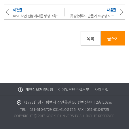
이전글
다음글
RISE 사업 선정에따른 평생교육 파트 인터뷰(오경숙 원장)
[특강]펫푸드 만들기 수강생 모집안내
목록
글쓰기
개인정보처리방침
이메일무단수집거부
사이트맵
(17731) 경기 평택시 장안웃길 56 컨벤션센터 2층 207호
TEL : 031-610-8729 031-610-8726
FAX : 031-610-8725
COPYRIGHT Ⓒ 2017 KOOKJE UNIVERSITY ALL RIGHTS RESERVED.