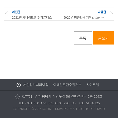
이전글
다음글
2021년 시니어모델(뭐킹클래스 2기)개강식
2020년 명품양복 제작반 소상공인 대회 참가
목록
글쓰기
개인정보처리방침
이메일무단수집거부
사이트맵
(17731) 경기 평택시 장안웃길 56 컨벤션센터 2층 207호
TEL : 031-610-8729 031-610-8726
FAX : 031-610-8725
COPYRIGHT Ⓒ 2017 KOOKJE UNIVERSITY ALL RIGHTS RESERVED.