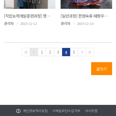
[직업능력개발훈련과정] 명품양복제작반 입상 시상식
[일반과정] 한영숙류 태평무 소개
관리자
l
관리자
l
2015-11-12
2015-11-10
1
2
3
4
5
글쓰기
개인정보처리방침
이메일무단수집거부
사이트맵