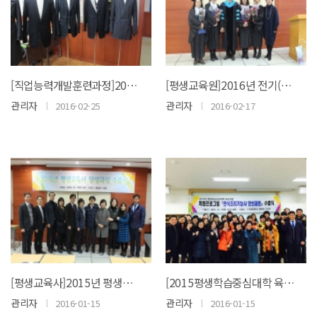
[직업능력개발훈련과정]2015년 명품양복제작반 수료식
[평생교육원]2016년 전기(2월) 전문학사 학위수여식
관리자
l
관리자
l
2016-02-25
2016-02-17
[평생교육사]2015년 평생교육사 양성과정 수료식
[2015평생학습중심대학 육성사업]특화프로그램 수료식
관리자
l
관리자
l
2016-01-15
2016-01-15