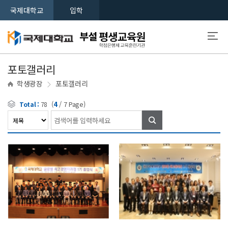
국제대학교
입학
포토갤러리
학생광장
포토갤러리
(
4
/
7
Page)
Total :
78
검색